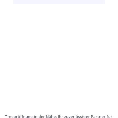
Rufen Sie uns jetzt an und
lassen Sie
uns Ihr Problem lösen!
Tresoröffnung in der Nähe: Ihr zuverlässiger Partner für