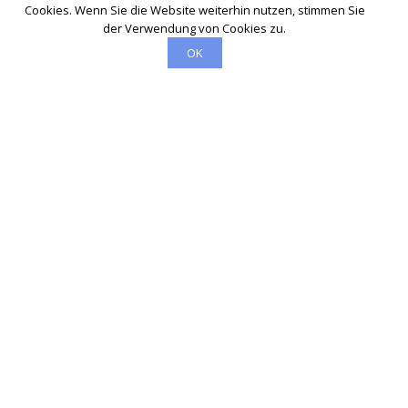
Cookies. Wenn Sie die Website weiterhin nutzen, stimmen Sie
der Verwendung von Cookies zu.
OK
Schlüsseldienst
info@schluesseldienst-steinfurt-24.de
Startseite
Einsatzgebiete
Kontakte
Partner
Impressum